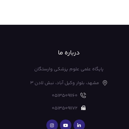
درباره ما
پایگاه علمی علوم پزشکی وارستگان
مشهد، بلوار وکیل آباد، نبش لادن 3
05135091160
05135091172