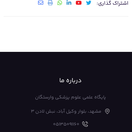
اشتراک گذاری:
درباره ما
پایگاه علمی علوم پزشکی وارستگان
مشهد، بلوار وکیل آباد، نبش لادن 3
05135091160