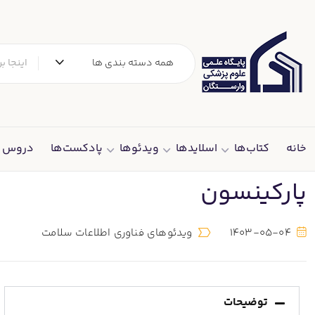
همه دسته بندی ها
خانه
کتاب‌ها
اسلایدها
ویدئوها
پادکست‌ها
دروس د
پارکینسون
1403-05-04
ویدئوهای فناوری اطلاعات سلامت
توضیحات