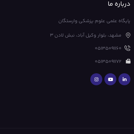
درباره ما
پایگاه علمی علوم پزشکی وارستگان
مشهد، بلوار وکیل آباد، نبش لادن 3
05135091160
05135091172