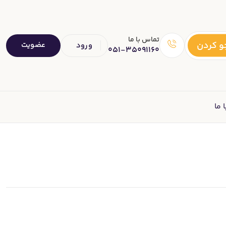
تماس با ما
 کردن
عضویت
ورود
051-35091160
 ما