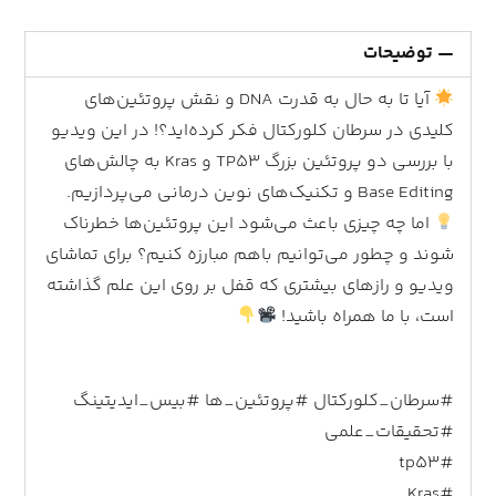
توضیحات
آیا تا به حال به قدرت DNA و نقش پروتئین‌های
کلیدی در سرطان کلورکتال فکر کرده‌اید؟! در این ویدیو
با بررسی دو پروتئین بزرگ TP53 و Kras به چالش‌های
Base Editing و تکنیک‌های نوین درمانی می‌پردازیم.
اما چه چیزی باعث می‌شود این پروتئین‌ها خطرناک
شوند و چطور می‌توانیم باهم مبارزه کنیم؟ برای تماشای
ویدیو و رازهای بیشتری که قفل بر روی این علم گذاشته
است، با ما همراه باشید!
#سرطان_کلورکتال #پروتئین_ها #بیس_ایدیتینگ
#تحقیقات_علمی
#tp53
#Kras