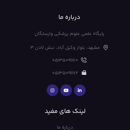
درباره ما
پایگاه علمی علوم پزشکی وارستگان
مشهد، بلوار وکیل آباد، نبش لادن 3
05135091160
05135091172
لینک های مفید
درباره ما