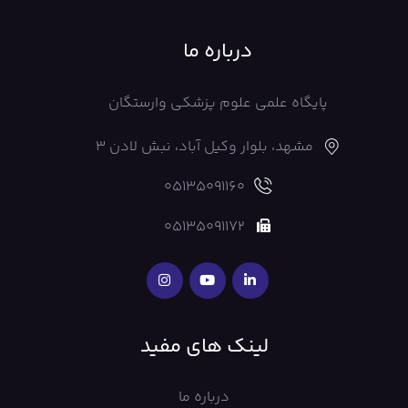
درباره ما
پایگاه علمی علوم پزشکی وارستگان
مشهد، بلوار وکیل آباد، نبش لادن 3
05135091160
05135091172
لینک های مفید
درباره ما