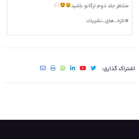
منتظر جلد دوم ارگانو باشید
#تازه_های_نشریات
اشتراک گذاری: