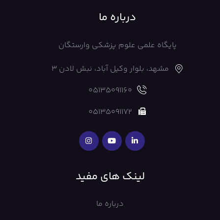
درباره ما
پایگاه علمی علوم پزشکی وارستگان
مشهد، بلوار وکیل آباد، نبش لادن 3
05135091160
05135091172
لینک های مفید
درباره ما