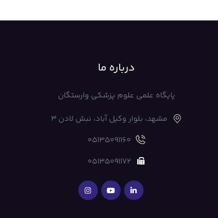
درباره ما
پایگاه علمی علوم پزشکی وارستگان
مشهد، بلوار وکیل آباد، نبش لادن 3
05135091160
05135091172