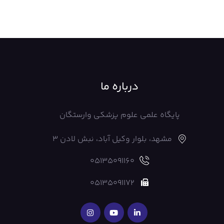
درباره ما
پایگاه علمی علوم پزشکی وارستگان
مشهد، بلوار وکیل آباد، نبش لادن 3
05135091160
05135091172