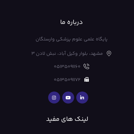
درباره ما
پایگاه علمی علوم پزشکی وارستگان
مشهد، بلوار وکیل آباد، نبش لادن 3
05135091160
05135091172
لینک های مفید