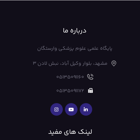
درباره ما
پایگاه علمی علوم پزشکی وارستگان
مشهد، بلوار وکیل آباد، نبش لادن 3
05135091160
05135091172
لینک های مفید