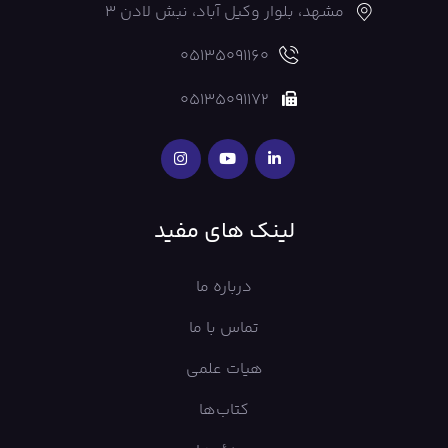
مشهد، بلوار وکیل آباد، نبش لادن 3
05135091160
05135091172
لینک های مفید
درباره ما
تماس با ما
هیات علمی
کتاب‌ها