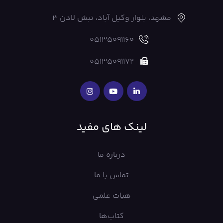
مشهد، بلوار وکیل آباد، نبش لادن 3
05135091160
05135091172
لینک های مفید
درباره ما
تماس با ما
هیات علمی
کتاب‌ها