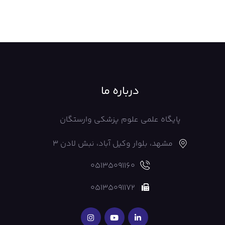
درباره ما
پایگاه علمی علوم پزشکی وارستگان
مشهد، بلوار وکیل آباد، نبش لادن 3
05135091160
05135091172