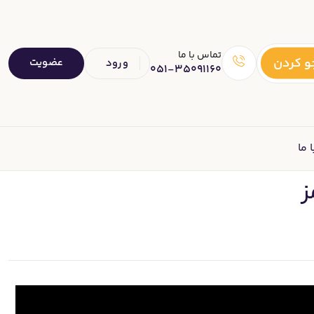
تماس با ما
 کردن
عضویت
ورود
051-35091160
 ما
ز