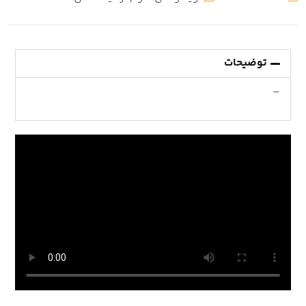
توضیحات
–