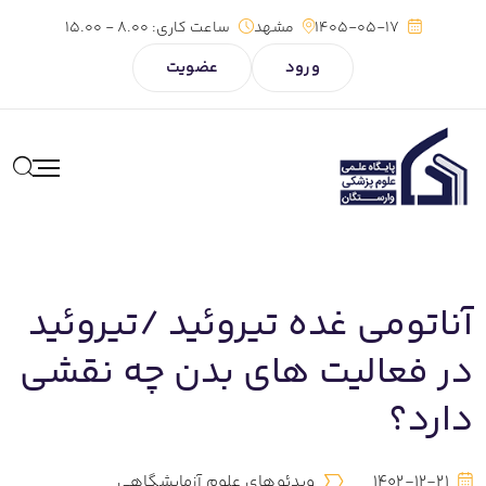
1405-05-17
مشهد
ساعت کاری:
8.00 - 15.00
ورود
عضویت
آناتومی غده تیروئید /تیروئید
در فعالیت های بدن چه نقشی
دارد؟
1402-12-21
ویدئوهای علوم آزمایشگاهی