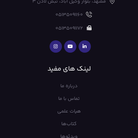
مشهد، بلوار وکیل آباد، نبش لادن 3
05135091160
05135091172
لینک های مفید
درباره ما
تماس با ما
هیات علمی
کتاب‌ها
ویدئوها