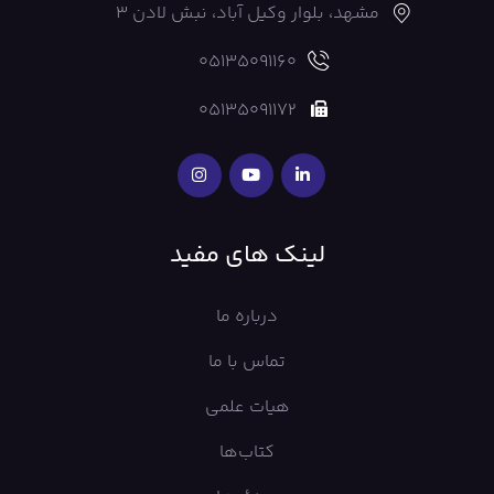
مشهد، بلوار وکیل آباد، نبش لادن 3
05135091160
05135091172
لینک های مفید
درباره ما
تماس با ما
هیات علمی
کتاب‌ها