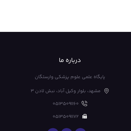
درباره ما
پایگاه علمی علوم پزشکی وارستگان
مشهد، بلوار وکیل آباد، نبش لادن 3
05135091160
05135091172