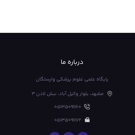
درباره ما
پایگاه علمی علوم پزشکی وارستگان
مشهد، بلوار وکیل آباد، نبش لادن 3
05135091160
05135091172