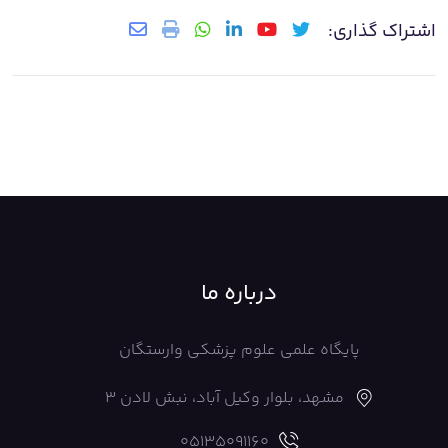
اشتراک گذاری:
درباره ما
پایگاه علمی علوم پزشکی وارستگان
مشهد، بلوار وکیل آباد، نبش لادن 3
05135091160