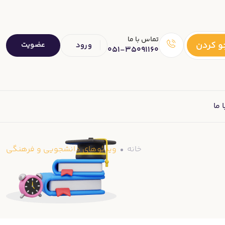
تماس با ما
 کردن
عضویت
ورود
051-35091160
 ما
خانه
ویدئوهای دانشجویی و فرهنگی