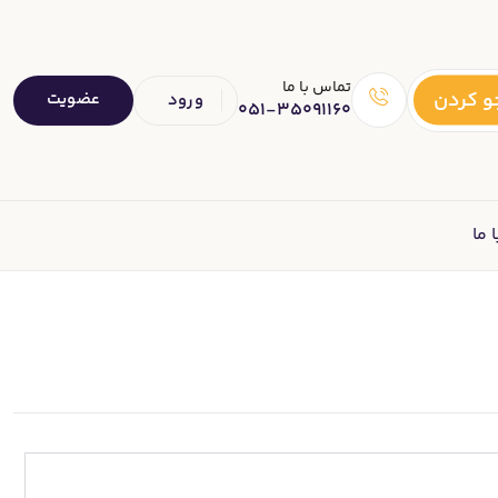
تماس با ما
 کردن
عضویت
ورود
051-35091160
 ما