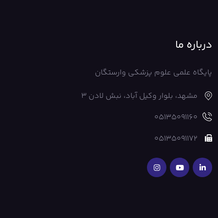
درباره ما
پایگاه علمی علوم پزشکی وارستگان
مشهد، بلوار وکیل آباد، نبش لادن 3
05135091160
05135091172