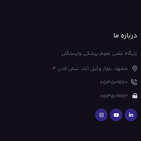
درباره ما
پایگاه علمی علوم پزشکی وارستگان
مشهد، بلوار وکیل آباد، نبش لادن 3
05135091160
05135091172