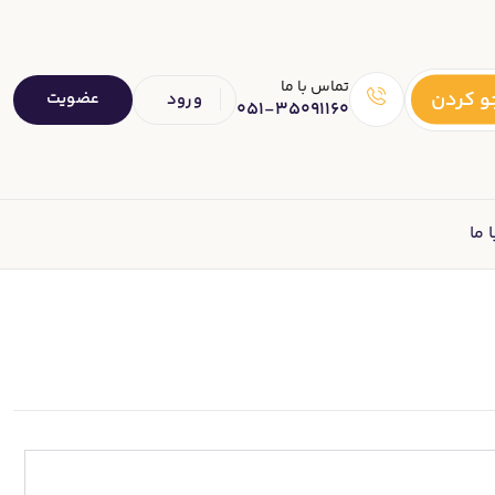
تماس با ما
 کردن
عضویت
ورود
051-35091160
 ما