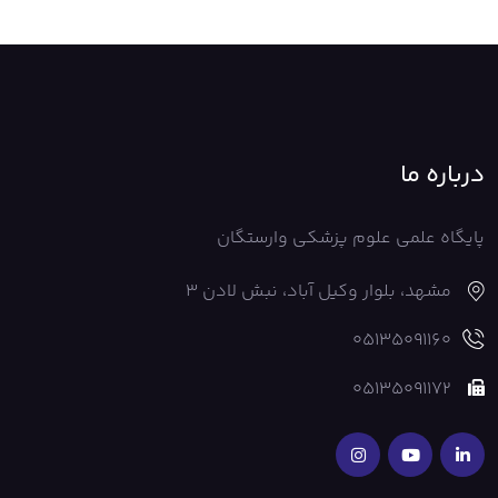
درباره ما
پایگاه علمی علوم پزشکی وارستگان
مشهد، بلوار وکیل آباد، نبش لادن 3
05135091160
05135091172