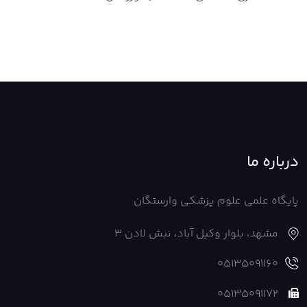
درباره ما
پایگاه علمی علوم پزشکی وارستگان
مشهد، بلوار وکیل آباد، نبش لادن 3
05135091160
05135091172