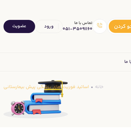
تماس با ما
 کردن
عضویت
ورود
051-35091160
 ما
خانه
اساتید فوریت های پزشکی پیش بیمارستانی