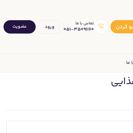
تماس با ما
 کردن
عضویت
ورود
051-35091160
 ما
ذایی