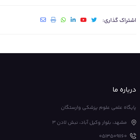
اشتراک گذاری:
درباره ما
پایگاه علمی علوم پزشکی وارستگان
مشهد، بلوار وکیل آباد، نبش لادن 3
05135091160