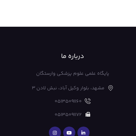
درباره ما
پایگاه علمی علوم پزشکی وارستگان
مشهد، بلوار وکیل آباد، نبش لادن 3
05135091160
05135091172