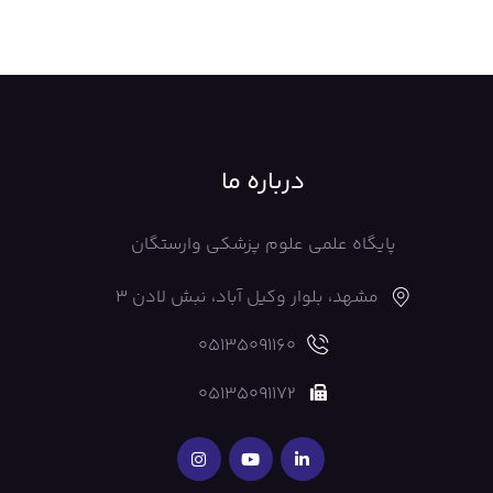
درباره ما
پایگاه علمی علوم پزشکی وارستگان
مشهد، بلوار وکیل آباد، نبش لادن 3
05135091160
05135091172