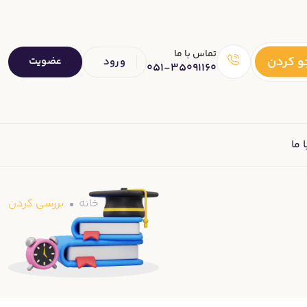
تماس با ما
 کردن
عضویت
ورود
051-35091160
 ما
خانه
بررسی کردن