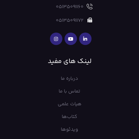
05135091160
05135091172
لینک های مفید
درباره ما
تماس با ما
هیات علمی
کتاب‌ها
ویدئوها