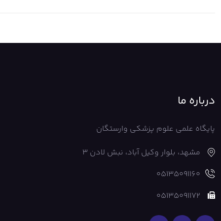
درباره ما
پایگاه علمی علوم پزشکی وارستگان
مشهد، بلوار وکیل آباد، نبش لادن 3
05135091160
05135091172