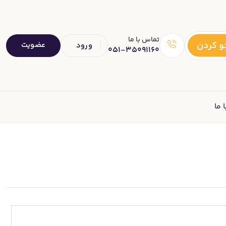
تماس با ما
 کردن
عضویت
ورود
051-35091160
 ما