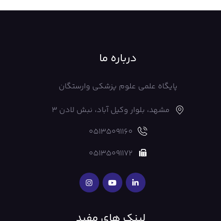
درباره ما
پایگاه علمی علوم پزشکی وارستگان
مشهد، بلوار وکیل آباد، نبش لادن 3
05135091160
05135091172
لینک های مفید