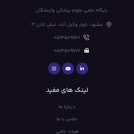
پایگاه علمی علوم پزشکی وارستگان
مشهد، بلوار وکیل آباد، نبش لادن 3
05135091160
05135091172
لینک های مفید
درباره ما
تماس با ما
هیات علمی