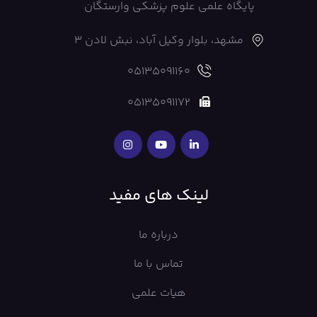
پایگاه علمی علوم پزشکی وارستگان
مشهد، بلوار وکیل آباد، نبش لادن 3
05135091160
05135091172
لینک های مفید
درباره ما
تماس با ما
هیات علمی