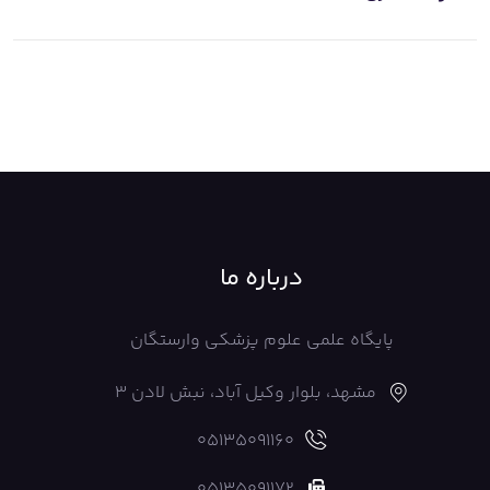
درباره ما
پایگاه علمی علوم پزشکی وارستگان
مشهد، بلوار وکیل آباد، نبش لادن 3
05135091160
05135091172