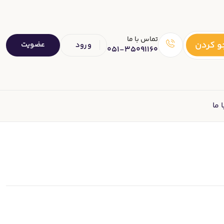
تماس با ما
 کردن
عضویت
ورود
051-35091160
 ما