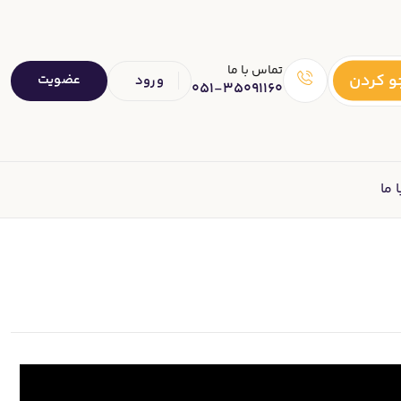
تماس با ما
 کردن
عضویت
ورود
051-35091160
 ما