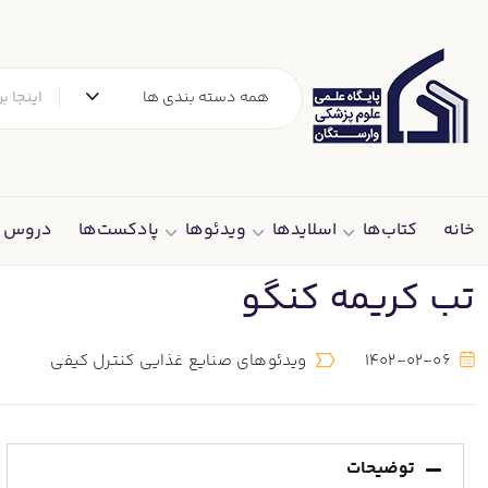
همه دسته بندی ها
خانه
کتاب‌ها
اسلایدها
ویدئوها
پادکست‌ها
دروس د
تب کریمه کنگو
1402-02-06
ویدئوهای صنایع غذایی کنترل کیفی
توضیحات