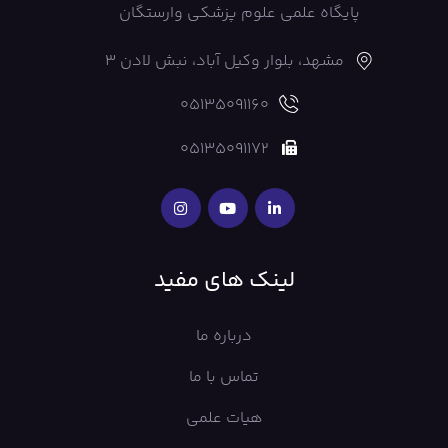
پایگاه علمی علوم پزشکی وارستگان
مشهد، بلوار وکیل آباد، نبش لادن 3
05135091160
05135091172
لینک های مفید
درباره ما
تماس با ما
هیات علمی