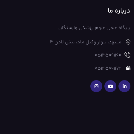
درباره ما
پایگاه علمی علوم پزشکی وارستگان
مشهد، بلوار وکیل آباد، نبش لادن 3
05135091160
05135091172