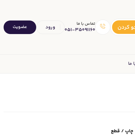
تماس با ما
 کردن
عضویت
ورود
051-35091160
 ما
چاپ / قطع