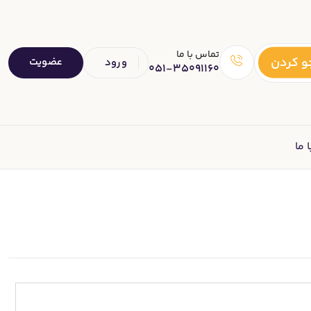
تماس با ما
 کردن
عضویت
ورود
051-35091160
 ما