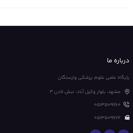
درباره ما
پایگاه علمی علوم پزشکی وارستگان
مشهد، بلوار وکیل آباد، نبش لادن 3
05135091160
05135091172