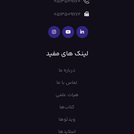
05135091160
05135091172
لینک های مفید
درباره ما
تماس با ما
هیات علمی
کتاب‌ها
ویدئوها
اسلایدها