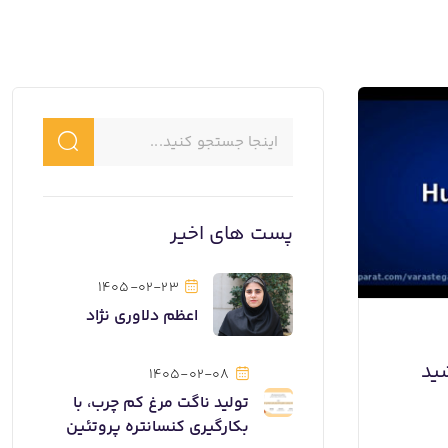
پست های اخیر
1405-02-23
اعظم دلاوری نژاد
ید
1405-02-08
تولید ناگت مرغ کم چرب، با
بکارگیری کنسانتره پروتئین