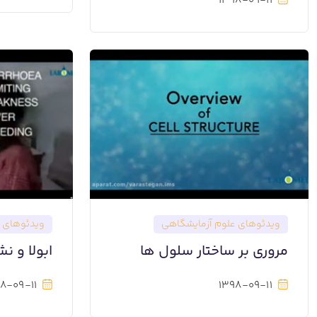
1398-09-11
ویدئوهای علوم آزمایشگاهی
ویدئوهای ع
مروری بر ساختار سلول ها
ابولا و ن
8-09-11
1398-09-11