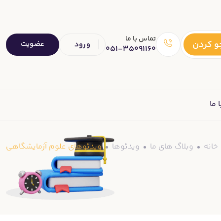
تماس با ما
 کردن
عضویت
ورود
051-35091160
 ما
خانه
وبلاگ های ما
ویدئوها
ویدئوهای علوم آزمایشگاهی