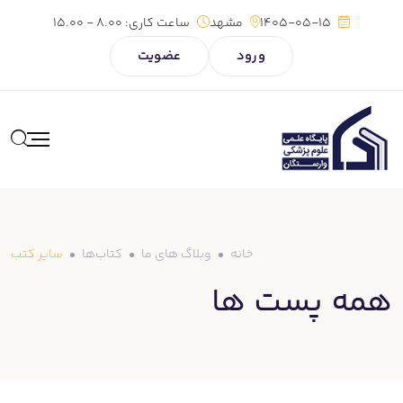
1405-05-15
مشهد
ساعت کاری:
8.00 - 15.00
ورود
عضویت
خانه
وبلاگ های ما
کتاب‌ها
سایر کتب
همه پست ها