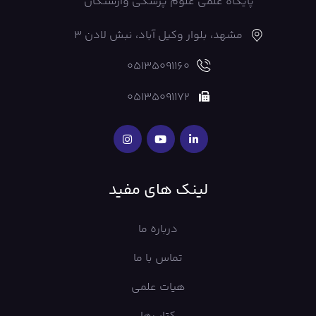
پایگاه علمی علوم پزشکی وارستگان
مشهد، بلوار وکیل آباد، نبش لادن 3
05135091160
05135091172
لینک های مفید
درباره ما
تماس با ما
هیات علمی