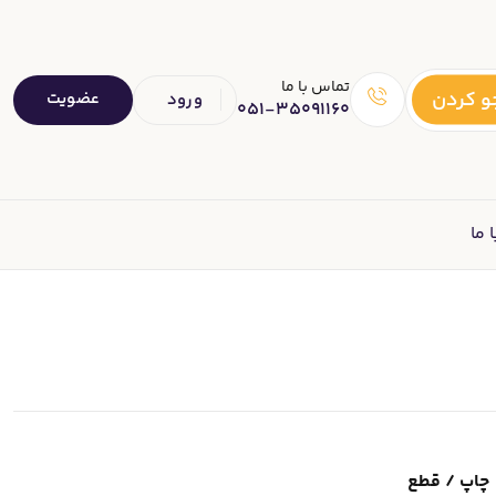
تماس با ما
 کردن
عضویت
ورود
051-35091160
 ما
چاپ / قطع