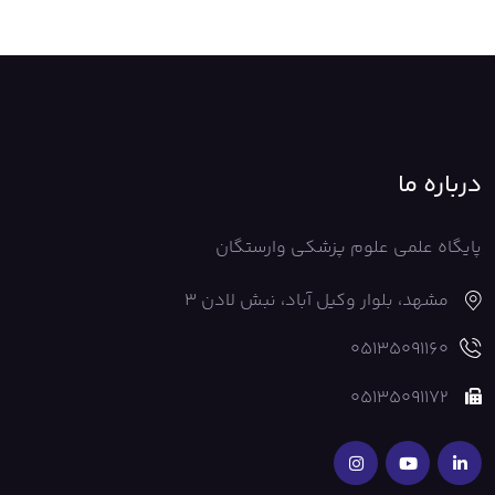
درباره ما
پایگاه علمی علوم پزشکی وارستگان
مشهد، بلوار وکیل آباد، نبش لادن 3
05135091160
05135091172