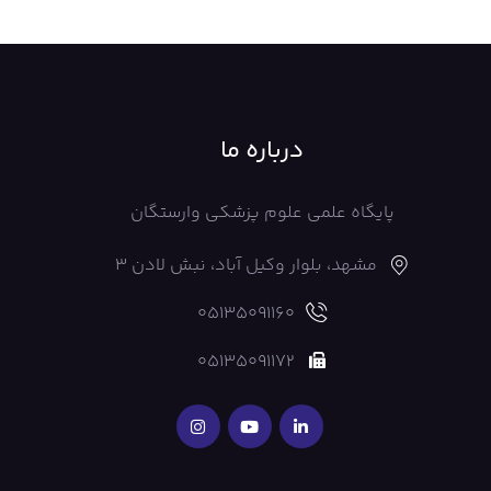
درباره ما
پایگاه علمی علوم پزشکی وارستگان
مشهد، بلوار وکیل آباد، نبش لادن 3
05135091160
05135091172