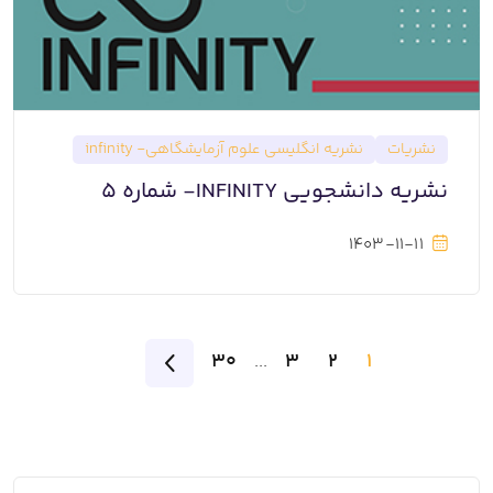
نشریات
نشریه انگلیسی علوم آزمایشگاهی- infinity
نشریه دانشجویی INFINITY- شماره 5
1403-11-11
30
3
2
1
...