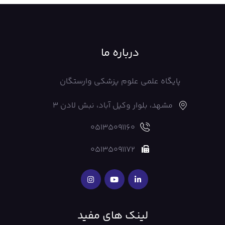
درباره ما
پایگاه علمی علوم پزشکی وارستگان
مشهد، بلوار وکیل آباد، نبش لادن 3
05135091160
05135091172
لینک های مفید