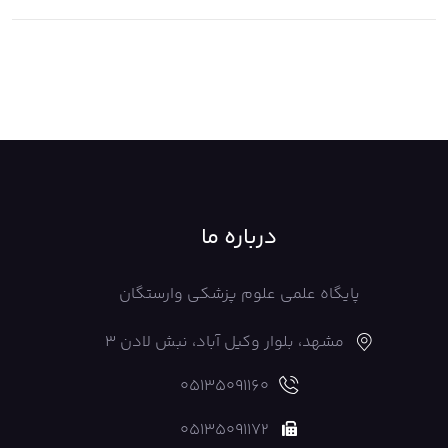
درباره ما
پایگاه علمی علوم پزشکی وارستگان
مشهد، بلوار وکیل آباد، نبش لادن 3
05135091160
05135091172