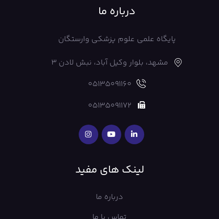
درباره ما
پایگاه علمی علوم پزشکی وارستگان
مشهد، بلوار وکیل آباد، نبش لادن 3
05135091160
05135091172
لینک های مفید
درباره ما
تماس با ما